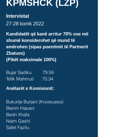
KPMSHCK (LZP)
Intervistat
27-28 korrik
2022
Kandidatët që kanë arritur 70% ose më
shumë konsiderohet që mund të
emërohen (sipas poentimit të Partnerit
Zbatues)
(Pikët maksimale 100%)
Bujar Sadiku 79.59
Tefik Mahmuti 70.34
Anëtarët e Komisionit:
Bukurije Burjani (Kryesuese)
Blerim Hasani
Bedri Xhafa
Naim Gashi
Safet Fazliu