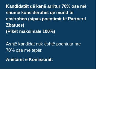
Kandidatët që kanë arritur 70% ose më
shumë konsiderohet që mund të
emërohen (sipas poentimit të Partnerit
Zbatues)
(Pikët maksimale 100%)
Asnjë kandidat nuk është poentuar me
70% ose më tepër.
Anëtarët e Komisionit:
Naim Gashi (Kryesues)
Edi Gusia
Bedri Xhafa
Safet Fazliu
Anita Kalanderi
Ndërmarrja Hidro
Ekonomike "Ibër -