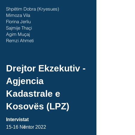
Shpëtim Dobra (Kryesues)
Mimoza Vila
Florina Jerliu
Sajmije Thaçi
Agim Muçaj
Remzi Ahmeti
Drejtor Ekzekutiv -
Agjencia
Kadastrale e
Kosov
ë
s (LPZ)
Intervistat
15-16 N
ë
ntor 2022