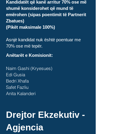
Kandidatët që kanë arritur 70% ose më
shumë konsiderohet që mund të
emërohen (sipas poentimit të Partnerit
Zbatues)
(Pikët maksimale 100%)
Asnjë kandidat nuk është poentuar me
70% ose më tepër.
Anëtarët e Komisionit:
Naim Gashi (Kryesues)
Edi Gusia
Bedri Xhafa
Safet Fazliu
Anita Kalanderi
Drejtor Ekzekutiv -
Agjencia