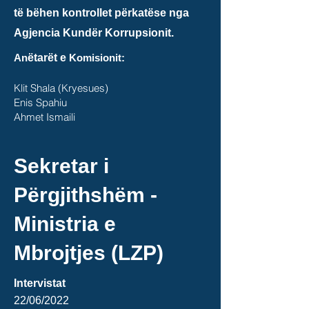
të bëhen kontrollet përkatëse nga
Agjencia Kundër Korrupsionit.
An
ëtarët e
Komisionit:
Klit Shala (Kryesues)
Enis Spahiu
Ahmet Ismaili
Sekretar i
Përgjithshëm -
Ministria e
Mbrojtjes (LZP)
Intervistat
22/06
/2022