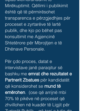
Mirëkuptimit. Qëllimi i publikimit
është që të përmirësohet
transparenca e përzgjedhjes për
proceset e zyrtarëve të lartë
publik, dhe kjo po bëhet pas
konsultimit me Agjencinë
Shtetërore për Mbrojtjen e të
Dhënave Personale.
Për çdo proces, datat e
intervistave janë paraqitur së
bashku me
emrat dhe rezultatet e
Partnerit Zbatues
për kandidatët
që konsiderohet se
mund të
emërohen
. (ose që arrijnë mbi
70% të pikëve në proceset që
zhvillohen në kuadër të Ligjit për
Zyrtarët Publik – që tani e tutje do