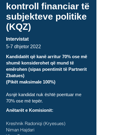
kontroll financiar të
subjekteve politike
(KQZ)
Intervistat
5-7 dhjetor
2022
Kandidatët që kanë arritur 70% ose më
shumë konsiderohet që mund të
emërohen (sipas poentimit të Partnerit
Zbatues)
(Pikët maksimale 100%)
Asnjë kandidat nuk është poentuar me
70% ose më tepër.
Anëtarët e Komisionit:
Kreshnik Radoniqi (Kryesues)
Niman Hajdari