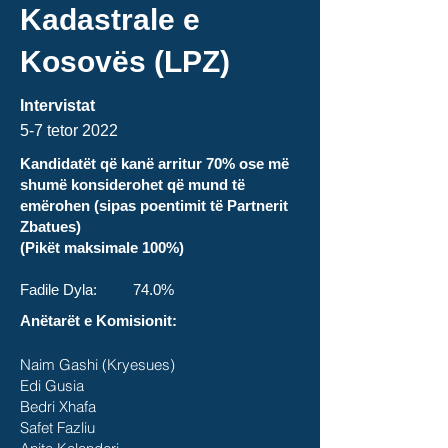
Kadastrale e
Kosov
ë
s (LPZ)
Intervistat
5-7 tetor
2022
Kandidatët që kanë arritur 70% ose më
shumë konsiderohet që mund të
emërohen (sipas poentimit të Partnerit
Zbatues)
(Pikët maksimale 100%)
Fadile Dyla: 74.0%
Anëtarët e Komisionit:
Naim Gashi (Kryesues)
Edi Gusia
Bedri Xhafa
Safet Fazliu